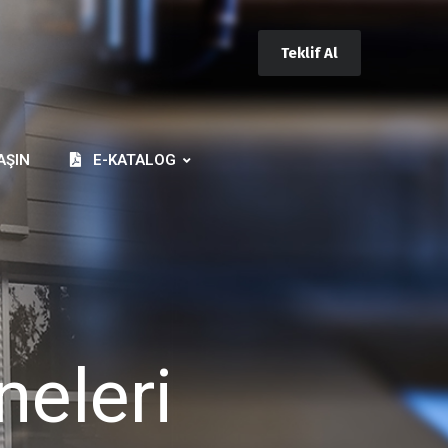
Teklif Al
AŞIN
E-KATALOG
neleri