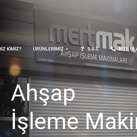
BIZ KIMIZ?
ÜRÜNLERIMIZ
S.S.S.
BIZE UL
Ahşap
İşleme Maki