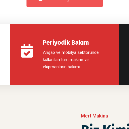
Periyodik Bakım
Ahşap ve mobilya sektöründe
kullanılan tüm makine ve
ekipmanların bakımı
Mert Makina