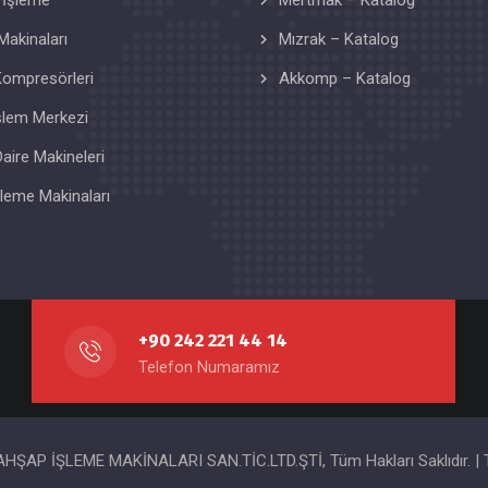
 İşleme
Mertmak – Katalog
Makinaları
Mızrak – Katalog
ompresörleri
Akkomp – Katalog
şlem Merkezi
Daire Makineleri
şleme Makinaları
+90 242 221 44 14
Telefon Numaramız
HŞAP İŞLEME MAKİNALARI SAN.TİC.LTD.ŞTİ, Tüm Hakları Saklıdır. |