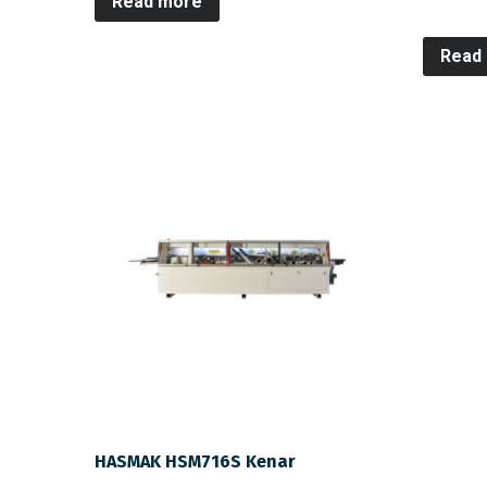
Read more
Read
HASMAK HSM716S Kenar