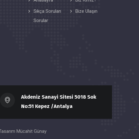
Anasayfa
Biz Kimiz?
Sıkça Sorulan
Bize Ulaşın
Sorular
Akdeniz Sanayi Sitesi 5018 Sok
No:51 Kepez /Antalya
 Tasarım
Mücahit Günay