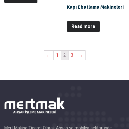
Kapı Ebatlama Makineleri
Read more
←
1
2
3
→
Mert Makine Ticaret Olarak Ahşap ve mobilya sektöründe