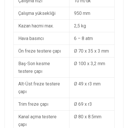
Çalışma hızı
10 m/dk
Çalışma yüksekliği
950 mm
Kazan hacmi max.
2,5 kg
Hava basıncı
6 – 8 atm
Ön freze testere çapı
Ø 70 x 35 x 3 mm
Baş-Son kesme
Ø 100 x 3,2 mm
testere çapı
Alt-Üst freze testere
Ø 49 x r3 mm
çapı
Trim freze çapı
Ø 69 x r3
Kanal açma testere
Ø 80 x 8.5mm
çapı