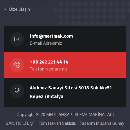
Bize Ulaşın
info@mertmak.com
E-mail Adresimiz
+90 242 221 44 14
Telefon Numaramız
Akdeniz Sanayi Sitesi 5018 Sok No:51
Kepez /Antalya
Copyright 2020 MERT AHŞAP İŞLEME MAKİNALARI
SAN.TİC.LTD.ŞTİ, Tüm Hakları Saklıdır. | Tasarım
Mücahit Günay